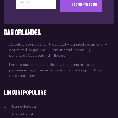
Inscrie-te acum
Dan Orlandea
Aș putea spune că sunt: egoistul – darnicul; pesimistul –
optimistul; negativistul – entuziastul; lacomul și
generosul. Cate putin din fiecare.
Dar ma caracterizeaza doua valori; curiozitatea si
perseverenta, doua valori care m-au dus in punctul in
care sunt acum.
Linkuri populare
Dan Orlandea
Curs Gratuit