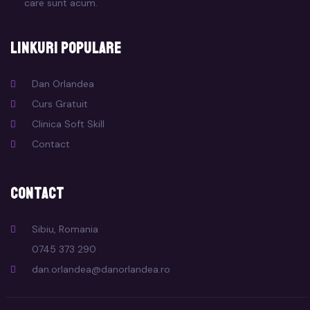
care sunt acum.
Linkuri populare
Dan Orlandea
Curs Gratuit
Clinica Soft Skill
Contact
Contact
Sibiu, Romania
0745 373 290
dan.orlandea@danorlandea.ro