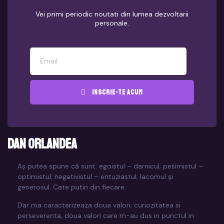
Vei primi periodic noutati din lumea dezvoltarii
personale.
Inscrie-te acum
Dan Orlandea
Aș putea spune că sunt: egoistul – darnicul; pesimistul –
optimistul; negativistul – entuziastul; lacomul și
generosul. Cate putin din fiecare.
Dar ma caracterizeaza doua valori; curiozitatea si
perseverenta, doua valori care m-au dus in punctul in